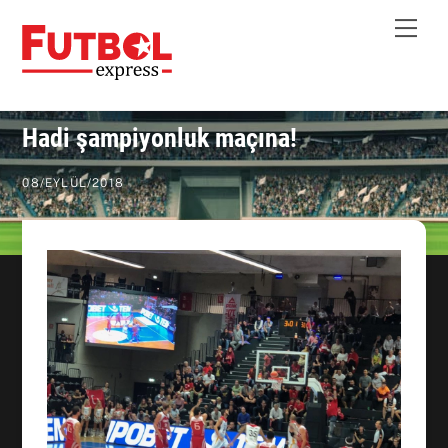
Skip
Me
to
content
Hadi şampiyonluk maçına!
08
/
EYLÜL
/
2018