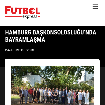
Skip
Me
to
content
HAMBURG BAŞKONSOLOSLUĞU’NDA
BAYRAMLAŞMA
24
/
AĞUSTOS
/
2018