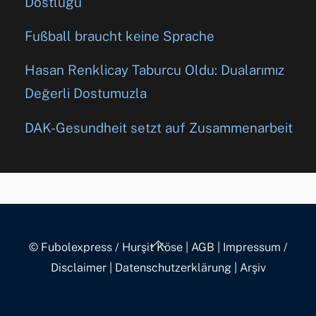
Dostluğu
Fußball braucht keine Sprache
Hasan Renklicay Taburcu Oldu: Dualarımız
Değerli Dostumuzla
DAK-Gesundheit setzt auf Zusammenarbeit
Back
© Fubolexpress / Hurşit Köse
|
AGB
|
Impressum /
To
Disclaimer
|
Datenschutzerklärung
|
Arşiv
Top