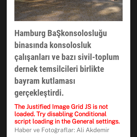
Hamburg BaŞkonsolosluğu
binasında konsolosluk
çalışanları ve bazı sivil-toplum
dernek temsilcileri birlikte
bayram kutlaması
gerçekleştirdi.
The Justified Image Grid JS is not
loaded. Try disabling Conditional
script loading in the General settings.
Haber ve Fotoğraflar: Ali Akdemir