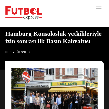
Skip
Me
to
content
Hamburg Konsolosluk yetkilileriyle
izin sonrası ilk Basın Kahvaltısı
03
/
EYLÜL
/
2018