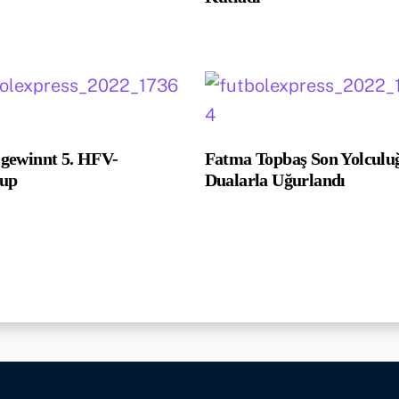
ewinnt 5. HFV-
Fatma Topbaş Son Yolculu
cup
Dualarla Uğurlandı