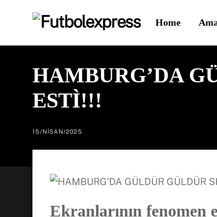
Skip
Home
Ama
to
content
HAMBURG’DA GÜ
ESTÌ!!!
15
/
NISAN
/
2025
Ekranlarının fenomen 