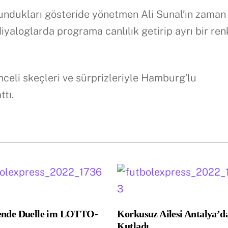
ndukları gösteride yönetmen Ali Sunal’ın zaman
diyaloglarda programa canlılık getirip ayrı bir ren
celi skeçleri ve sürprizleriyle Hamburg’lu
tı.
ende Duelle im LOTTO-
Korkusuz Ailesi Antalya’d
Kutladı