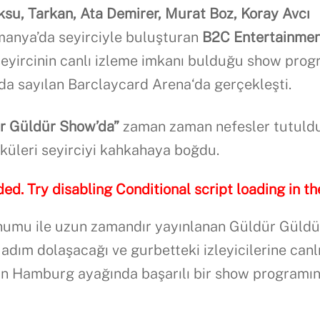
su, Tarkan, Ata Demirer, Murat Boz, Koray Avcı
manya’da seyirciyle buluşturan
B2C Entertainme
seyircinin canlı izleme imkanı bulduğu show prog
da sayılan Barclaycard Arena‘da gerçekleşti.
r Güldür Show’da”
zaman zaman nefesler tutuldu
öyküleri seyirciyi kahkahaya boğdu.
ded. Try disabling Conditional script loading in th
unumu ile uzun zamandır yayınlanan Güldür Güldü
adım dolaşacağı ve gurbetteki izleyicilerine canl
nin Hamburg ayağında başarılı bir show programı