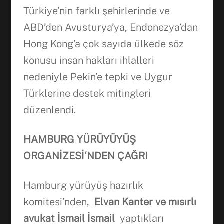
Türkiye’nin farklı şehirlerinde ve
ABD’den Avusturya’ya, Endonezya’dan
Hong Kong’a çok sayıda ülkede söz
konusu insan hakları ihlalleri
nedeniyle Pekin’e tepki ve Uygur
Türklerine destek mitingleri
düzenlendi.
HAMBURG
YÜRÜYÜYÜ
Ş
ORGAN
İ
ZES
İ
‘NDEN
Ç
A
Ğ
RI
Hamburg yürüyüş hazırlık
komitesi’nden,
Elvan Kanter ve m
ı
s
ı
rl
ı
avukat
İ
smail
İ
smail
yaptıkları