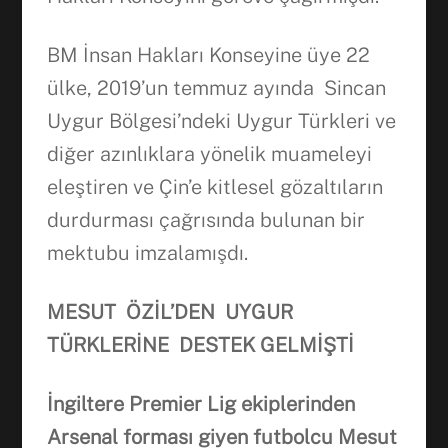
BM İnsan Hakları Konseyine üye 22
ülke, 2019’un temmuz ayında Sincan
Uygur Bölgesi’ndeki Uygur Türkleri ve
diğer azınlıklara yönelik muameleyi
eleştiren ve Çin’e kitlesel gözaltıların
durdurması çağrısında bulunan bir
mektubu imzalamışdı.
M
ESUT
ÖZ
İ
L’DEN UYGUR
TÜRKLER
İ
NE DESTEK GELM
İŞ
T
İ
İngiltere Premier Lig ekiplerinden
Arsenal forması giyen futbolcu Mesut