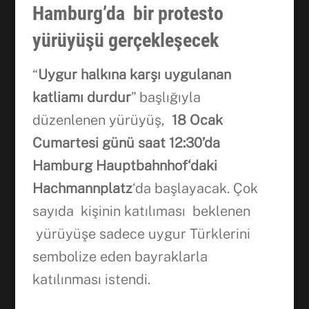
Hamburg’da bir protesto
yürüyüşü gerçekleşecek
“
Uygur halk
ı
na
karşı
uygulanan
katliam
ı
durdur
” başlığıyla
düzenlenen yürüyüş,
18 Ocak
Cumartesi günü saat 12:30’da
Hamburg Hauptbahnhof‘daki
Hachmannplatz
‘da başlayacak. Çok
sayıda kişinin katılıması beklenen
yürüyüşe sadece uygur Türklerini
sembolize eden bayraklarla
katılınması istendi.