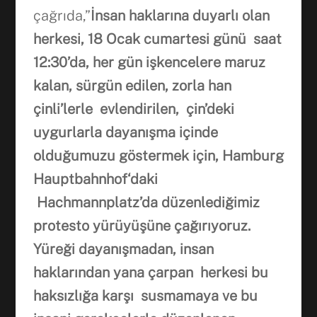
çağrıda,”
İ
nsan haklar
ı
na duyarl
ı
olan
herkesi, 18 Ocak cumartesi günü saat
1
2
:
3
0’d
a
, her gün i
ş
kencelere maruz
kalan, sürgün edilen, zorla han
ç
inli’lerle evlendirilen,
ç
in’deki
u
ygurlarla
d
ayan
ış
ma i
ç
inde
oldu
ğ
umuzu göstermek i
ç
in, Hamburg
Hauptbahnhof‘daki
Hachmannplatz’da düzenledi
ğ
imiz
protesto yürüyü
ş
üne
ç
a
ğı
r
ı
yoruz.
Yüre
ğ
i dayan
ış
madan, insan
haklar
ı
ndan yana
ç
arpan herkesi bu
haks
ı
zl
ığ
a kar
şı
susmamaya ve bu