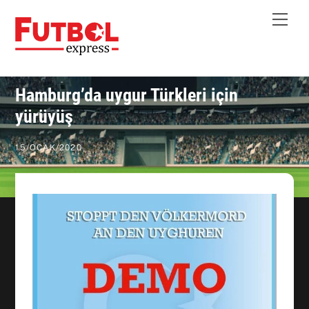
Skip
Me
to
content
Hamburg’da uygur Türkleri için
yürüyüş
15
/
OCAK
/
2020