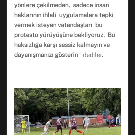
yönlere
ç
ekilmeden, sadece insan
haklarının ihlali
uygulamalara tepki
vermek
isteyen vatanda
ş
lar
ı
bu
protesto yürüyü
ş
üne bekliyoruz.
B
u
haks
ı
zl
ığa
kar
şı
sessiz kalmay
ı
n
ve
dayanışmanızı g
ö
sterin
” dediler.