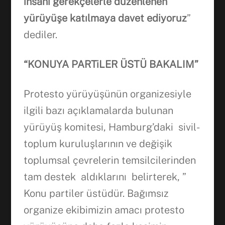
insani
gerek
ç
elerle d
ü
zenlenen
yürüyü
ş
e
katılmaya
davet ediyoruz
”
dediler.
“KONUYA PART
i
LER ÜSTÜ BAKALIM”
Protesto yürüyüşünün organizesiyle
ilgili bazı açıklamalarda bulunan
yürüyüş komitesi, Hamburg’daki sivil-
toplum kuruluşlarının ve değişik
toplumsal çevrelerin temsilcilerinden
tam destek aldıklarını belirterek, ”
Konu partiler üstüdür. Bağımsız
organize ekibimizin amacı protesto