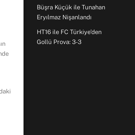
Büşra Küçük ile Tunahan
Eryılmaz Nişanlandı
HT16 ile FC Türkiye’den
Gollü Prova: 3-3
sın
önde
daki