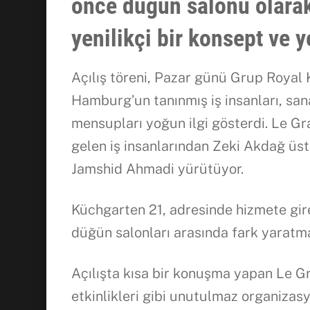
önce düğün salonu olara
yenilikçi bir konsept ve y
Açılış töreni, Pazar günü Grup Royal K
Hamburg’un tanınmış iş insanları, sanat
mensupları yoğun ilgi gösterdi. Le G
gelen iş insanlarından Zeki Akdağ üs
Jamshid Ahmadi yürütüyor.
Küchgarten 21, adresinde hizmete gi
düğün salonları arasında fark yaratma
Açılışta kısa bir konuşma yapan Le Gr
etkinlikleri gibi unutulmaz organizas