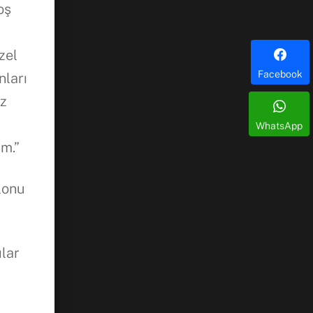
oş
zel
Facebook
nları
ız
WhatsApp
um.”
alonu
ılar