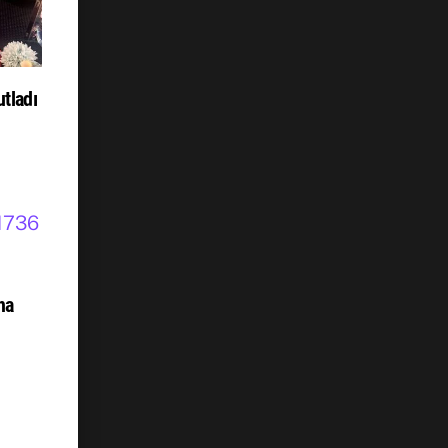
tladı
na