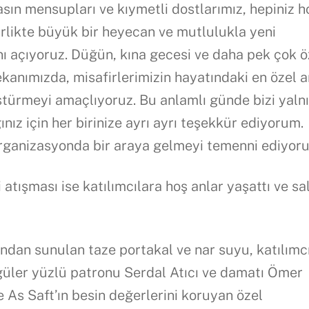
basın mensupları ve kıymetli dostlarımız, hepiniz h
irlikte büyük bir heyecan ve mutlulukla yeni
ı açıyoruz. Düğün, kına gecesi ve daha pek çok ö
kanımızda, misafirlerimizin hayatındaki en özel a
türmeyi amaçlıyoruz. Bu anlamlı günde bizi yaln
z için her birinize ayrı ayrı teşekkür ediyorum.
organizasyonda bir araya gelmeyi temenni ediyor
i atışması ise katılımcılara hoş anlar yaşattı ve s
ından sunulan taze portakal ve nar suyu, katılımc
 güler yüzlü patronu Serdal Atıcı ve damatı Ömer
e As Saft’ın besin değerlerini koruyan özel