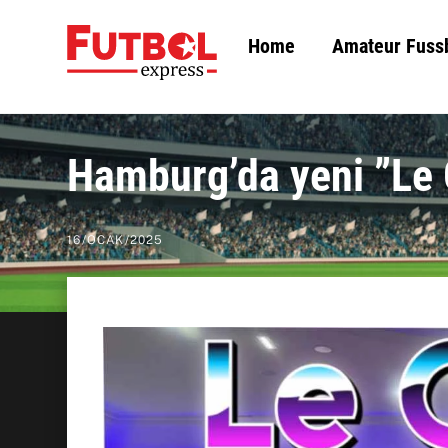
Skip
Home
Amateur Fuss
to
content
Hamburg’da yeni ”Le
16
/
OCAK
/
2025