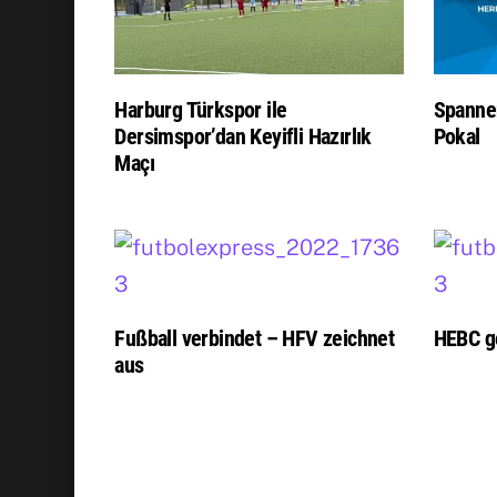
Harburg Türkspor ile
Spanne
Dersimspor’dan Keyifli Hazırlık
Pokal
Maçı
Fußball verbindet – HFV zeichnet
HEBC g
aus