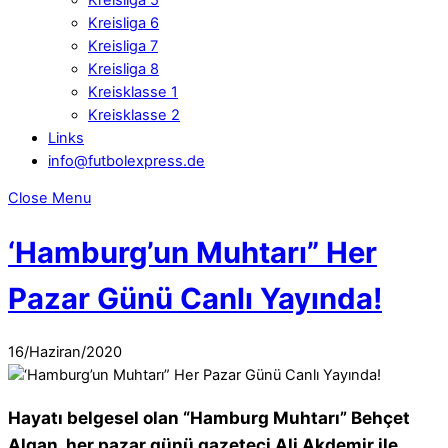
Kreisliga 6
Kreisliga 7
Kreisliga 8
Kreisklasse 1
Kreisklasse 2
Links
info@futbolexpress.de
Close Menu
‘Hamburg’un Muhtarı” Her
Pazar Günü Canlı Yayında!
16
/
Haziran
/
2020
Hayatı belgesel olan “
Hamburg Muhtarı
”
Behçet
Algan
, her pazar günü gazeteci
Ali Akdemir
ile