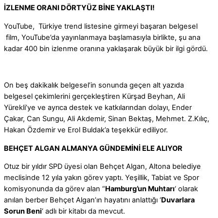
İZLENME ORANI
D
Ö
RTY
Ü
Z BİNE YAKL
AŞTI!
YouTube, Türkiye trend listesine girmeyi başaran belgesel
film, YouTube’da yayınlanmaya başlamasıyla birlikte, şu ana
kadar 400 bin izlenme oranına yaklaşarak büyük bir ilgi gördü.
On beş dakikalık belgesel’in sonunda geçen alt yazıda
belgesel çekimlerini gerçekleştiren Kürşad Beyhan, Ali
Yürekli’ye ve ayrıca destek ve katkılarından dolayı, Ender
Çakar, Can Sungu, Ali Akdemir, Sinan Bektaş, Mehmet. Z.Kılıç,
Hakan Özdemir ve Erol Buldak’a teşekkür ediliyor.
BEHÇET ALGAN ALMANYA GÜNDEM
İ
N
İ
ELE ALIYOR
Otuz bir yıldır SPD üyesi olan Behçet Algan, Altona belediye
meclisinde 12 yıla yakın görev yaptı. Yeşillik, Tabiat ve Spor
komisyonunda da görev alan “
Hamburg’un Muhtarı
‘ olarak
anılan berber Behçet Algan’ın hayatını anlattığı ‘
Duvarlara
Sorun Beni
‘ adlı bir kitabı da mevcut.