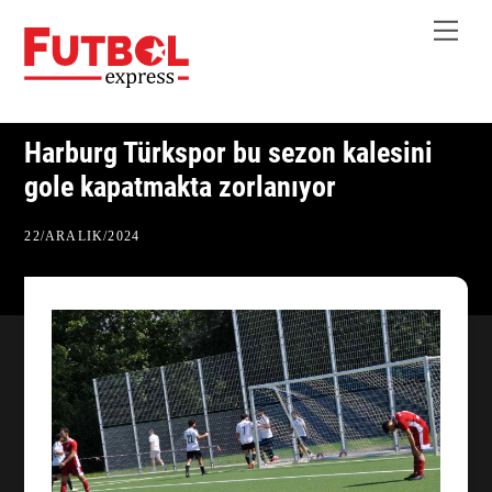
Skip
Me
to
content
Harburg Türkspor bu sezon kalesini
gole kapatmakta zorlanıyor
22
/
ARALIK
/
2024