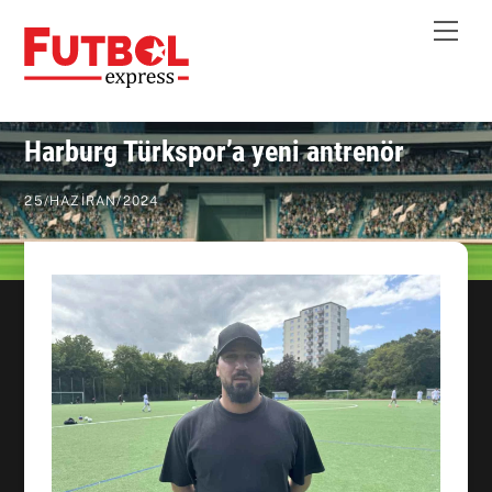
Skip
Me
to
content
Harburg Türkspor’a yeni antrenör
25
/
HAZIRAN
/
2024