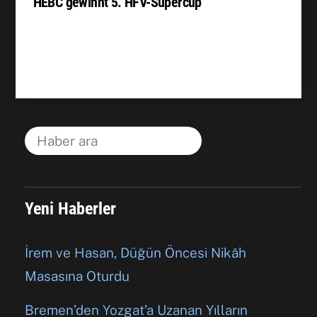
HEBC gewinnt 5. HFV-Supercup
Yeni Haberler
İrem ve Hasan, Düğün Öncesi Nikâh
Masasına Oturdu
Bremen’den Yozgat’a Uzanan Yılların