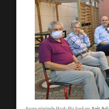
Aşure gününde Haak-Bir başkanı
Sait Asl