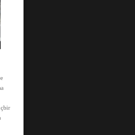
ve
ha
içbir
a