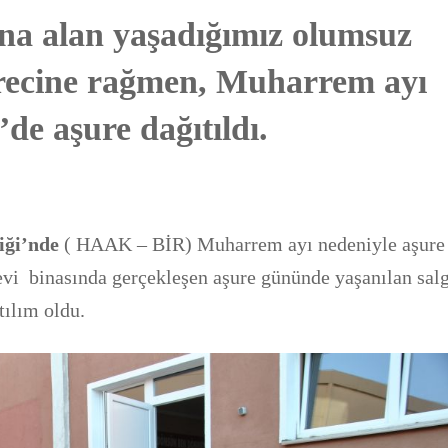
ına alan yaşadığımız olumsuz
recine rağmen, Muharrem ayı
e aşure dağıtıldı.
iği’nde
( HAAK – BİR) Muharrem ayı nedeniyle aşure
evi binasında gerçekleşen aşure gününde yaşanılan sal
atılım oldu.