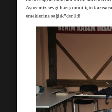
Aşuremiz sevgi bar
ı
ş umut için kar
ı
şaca
emeklerine sağlık”
denildi.