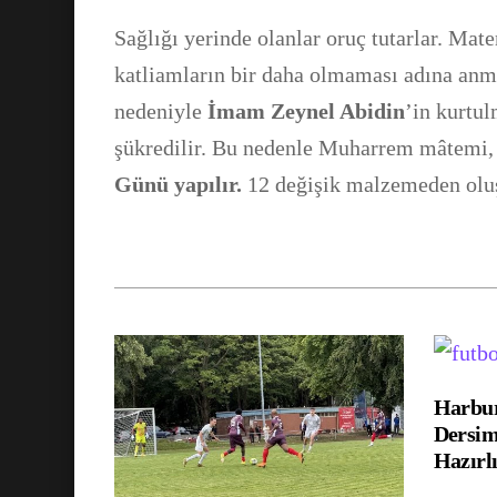
Sağlığı yerinde olanlar oruç tutarlar. Ma
katliamların bir daha olmaması adına anm
nedeniyle
İmam Zeynel Abidin
’in kurtu
şükredilir. Bu nedenle Muharrem mâtemi, a
Günü yapılır.
12 değişik malzemeden oluşa
Harbur
Dersim
Hazırl