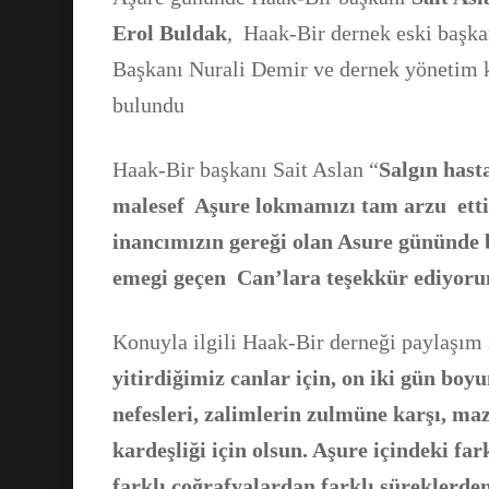
Erol Buldak
, Haak-Bir dernek eski başk
Başkanı Nurali Demir ve dernek yönetim k
bulundu
Haak-Bir başkanı Sait Aslan “
Salg
ı
n hast
malesef Aşure lokmam
ı
z
ı
tam arzu
ett
inancımızın gereği olan
Asure gününde b
emegi geçen Can’lara teşekkür ediyor
Konuyla ilgili Haak-Bir derneği paylaşım
yitirdiğimiz canlar için, on iki gün boy
nefesleri, zalimlerin zulmüne karşı, maz
kardeşliği için olsun. Aşure içindeki fa
farkl
ı
coğrafyalardan farkl
ı
süreklerden