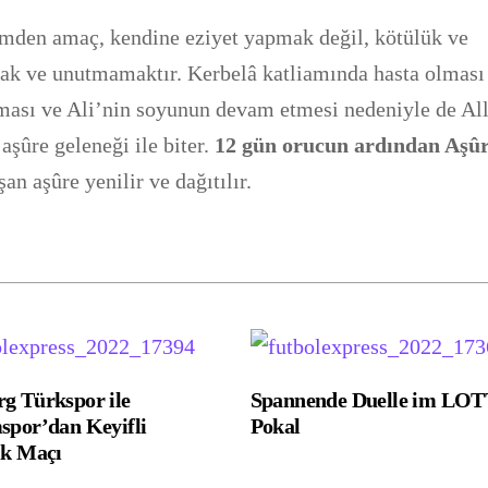
temden amaç, kendine eziyet yapmak değil, kötülük ve
ak ve unutmamaktır. Kerbelâ katliamında hasta olması
lması ve Ali’nin soyunun devam etmesi nedeniyle de Al
şûre geleneği ile biter.
12 gün orucun ardından Aşû
n aşûre yenilir ve dağıtılır.
g Türkspor ile
Spannende Duelle im LO
spor’dan Keyifli
Pokal
ık Maçı