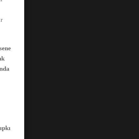
ır
sene
ak
nda
tıpk
ı