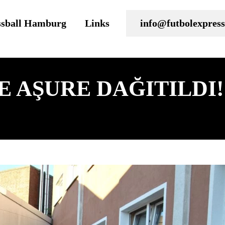
ssball Hamburg
Links
info@futbolexpress
E AŞURE DAĞITILDI!