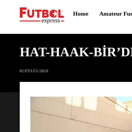
Skip
Home
Amateur Fu
to
content
HAT-HAAK-BİR’D
02
/
EYLÜL
/
2020