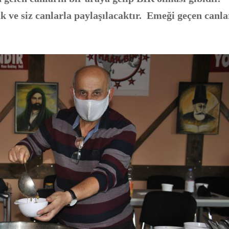
k ve siz canlarla paylaş
ı
lacaktır.
Emeği geçen canla