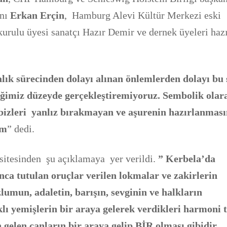
anı
Erkan Erçin
, Hamburg Alevi Kültür Merkezi eski
urulu üyesi sanatçı Hazır Demir ve dernek üyeleri haz
al
ı
k sürecinden dolay
ı
al
ı
nan önlemlerden dolay
ı
bu 
iğimiz
düzeyde gerçekle
ş
tiremiyoruz. Sembolik ol
ar
izleri yanlız bırakmayan ve a
ş
urenin haz
ı
rlanmas
ı
um
” dedi.
 sitesinden şu açıklamaya yer verildi.
” Kerbela’da
unca tutulan oruçlar verilen lokmalar ve zakirlerin
lumun, adaletin, barışın, sevginin ve halklar
ı
n
rklı yemişlerin bir araya gelerek verdikleri harmoni 
 gelen canların bir araya gelip BİR olmas
ı
gibidir.