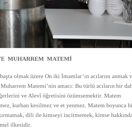
 VE MUHARREM MATEMİ
 başta olmak üzere On iki İmamlar’ın acılarını anmak 
. Muharrem Matemi’nin amacı: Bu türlü acıların bir da
ğerlerini ve Alevî öğretisini özümsemektir. Matem
rülmez, kurban kesilmez ve et yenmez. Matem boyunca h
 kırmamak, dili ile kimseyi incitmemek, kimse hakkınd
l ilkesidir.