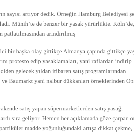
ın sayısı artıyor dedik. Örneğin Hamburg Belediyesi ş
ladı. Münih’te de benzer bir yasak yürürlükte. Köln’de
n patlatılmasından arındırılmış
rici bir başka olay gittikçe Almanya çapında gittikçe ya
rını protesto edip yasaklamaları, yani raflardan indirip
diden gelecek yıldan itibaren satış programlarından
a ve Baumarkt yani nalbur dükkanları örneklerinden Ob
akende satış yapan süpermarketlerden satış yasağı
ri ardı sıra geliyor. Hemen her açıklamada göze çarpan o
, partiküler madde yoğunluğundaki artışa dikkat çekme,