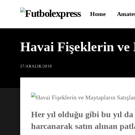
Skip
Home
Amate
to
content
Havai Fişeklerin ve
27
/
ARALIK
/
2019
Her yıl olduğu gibi bu yıl da
harcanarak satın alınan patlay