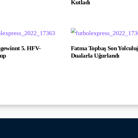
Kutladı
ewinnt 5. HFV-
Fatma Topbaş Son Yolculu
cup
Dualarla Uğurlandı