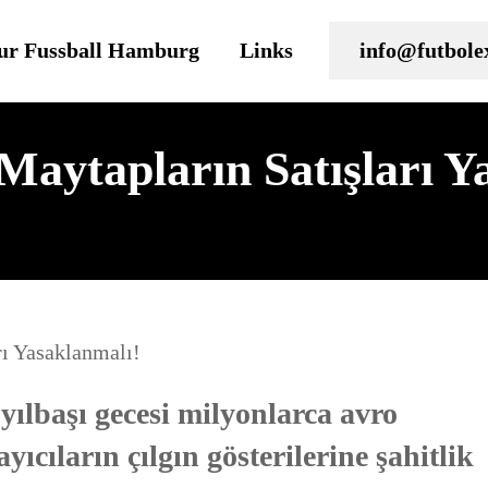
ur Fussball Hamburg
Links
info@futbole
 Maytapların Satışları Y
 yılbaşı gecesi milyonlarca avro
ıcıların çılgın gösterilerine şahitlik