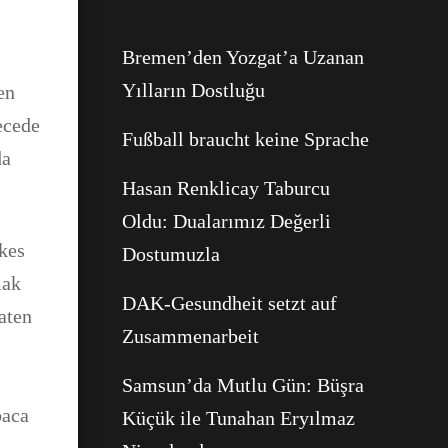
Bremen’den Yozgat’a Uzanan
Yılların Dostluğu
en
ecede
Fußball braucht keine Sprache
da
Hasan Renklicay Taburcu
Oldu: Dualarımız Değerli
rkes
Dostumuzla
mak
DAK-Gesundheit setzt auf
aten
Zusammenarbeit
Samsun’da Mutlu Gün: Büşra
baca
Küçük ile Tunahan Eryılmaz
Facebook