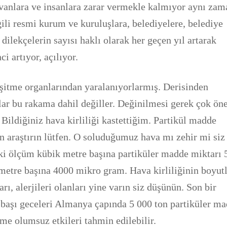
yvanlara ve insanlara zarar vermekle kalmıyor aynı za
İlgili resmi kurum ve kuruluşlara, belediyelere, belediye
dilekçelerin sayısı haklı olarak her geçen yıl artarak
ci artıyor, açılıyor.
şitme organlarından yaralanıyorlarmış. Derisinden
ar bu rakama dahil değiller. Değinilmesi gerek çok ön
Bildiğiniz hava kirliliği kastettiğim. Partikül madde
n araştırın lütfen. O soluduğumuz hava mı zehir mi siz
eki ölçüm kübik metre başına partiküler madde miktarı 
metre başına 4000 mikro gram. Hava kirliliğinin boyutl
ı, alerjileri olanları yine varın siz düşünün. Son bir
lbaşı geceleri Almanya çapında 5 000 ton partiküler m
ime olumsuz etkileri tahmin edilebilir.