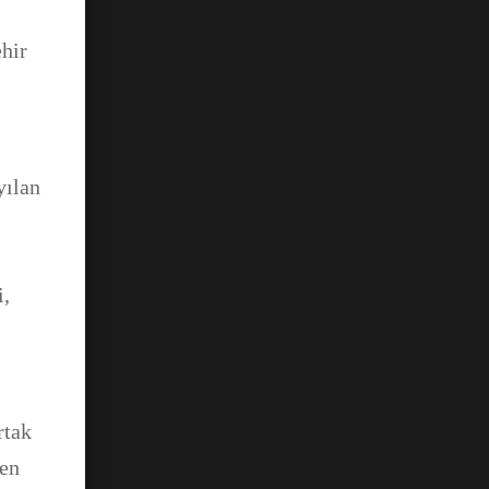
ehir
,
yılan
i,
rtak
 en