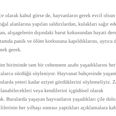
nce olarak kabul görse de, hayvanların gerek evcil olsun
ğal alanlarına yapılan saldırılardan, kulakları sağır ed
dan, alışagelenin dışındaki barut kokusundan hayati der
rtamda panik ve ölüm korkusuna kapıldıklarını, ayrıca 
rmek gerek.
şim biriminde tam bir cehennem azabı yaşadıklarını he
aftalarca sürdüğü söyleniyor. Hayvanat bahçesinde yaşa
nlarda yeteri kadar eziyet gördüklerini söylemeliyiz. Z
klanabilecekleri veya kendilerini içgüdüsel olarak
ok. Buralarda yaşayan hayvanların yaşadıkları çile dolu
lilerinin her yılbaşı sonrası yaptıkları açıklamalara ka