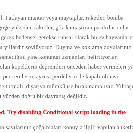
il. Patlayan mantar veya maytaplar, raketler, bomba
göğe yükselen raketler, göz kamaştıran parıltılar onları
n gerek bedensel gerekse ruhsal olarak bu ev hayvanları
ını yıllardır söylüyoruz. Duyma ve koklama duyularının
leşmediğini yine konunun uzmanları belirtiyorlar.
ı olan köpeklerin depremleri önceden haber vermeleri y
ve pencerelerin, ayrıca perdelerin de kapalı olması
ide tutmalı, dışarıya mümkünse bırakmamalıyız. Yılbaş
 yüzden doğru bir davranış değildir.
d. Try disabling Conditional script loading in the
ın sayılarının çoğalmaları konuyla ilgili yapılan anketl