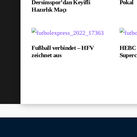
Dersimspor’dan Keyifli
Pokal
Hazırlık Maçı
Fußball verbindet – HFV
HEBC g
zeichnet aus
Super