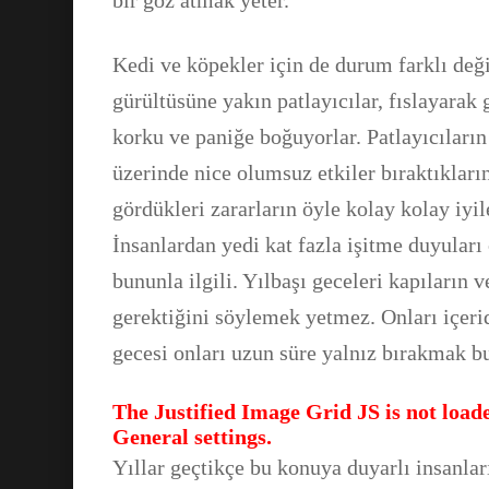
bir göz atmak yeter.
Kedi ve köpekler için de durum farklı değ
gürültüsüne yakın patlayıcılar, fıslayarak 
korku ve paniğe boğuyorlar. Patlayıcıları
üzerinde nice olumsuz etkiler bıraktıklar
gördükleri zararların öyle kolay kolay iyi
İnsanlardan yedi kat fazla işitme duyular
bununla ilgili. Yılbaşı geceleri kapıların 
gerektiğini söylemek yetmez. Onları içer
gecesi onları uzun süre yalnız bırakmak bu
The Justified Image Grid JS is not loade
General settings.
Yıllar geçtikçe bu konuya duyarlı insanlar