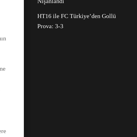
Nişanlandı
WhatsApp
HT16 ile FC Türkiye’den Gollü
Prova: 3-3
nın
ine
ı
ere