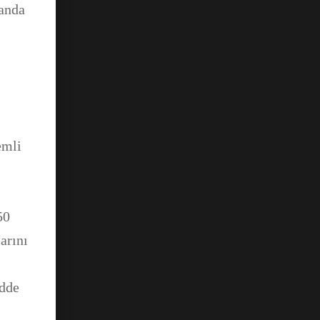
manda
emli
50
arını
adde