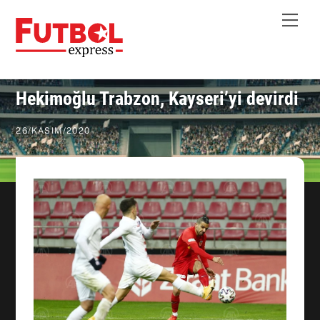
Skip
Me
to
content
Hekimoğlu Trabzon, Kayseri’yi devirdi
26
/
KASIM
/
2020