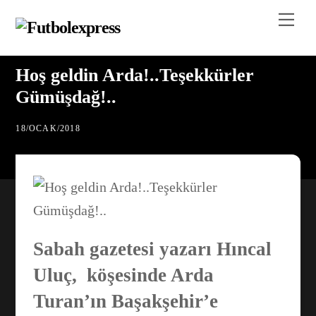
Skip
Me
to
content
Hoş geldin Arda!..Teşekkürler
Gümüşdağ!..
18
/
OCAK
/
2018
Sabah gazetesi yazarı Hıncal
Uluç, köşesinde Arda
Turan’ın Başakşehir’e