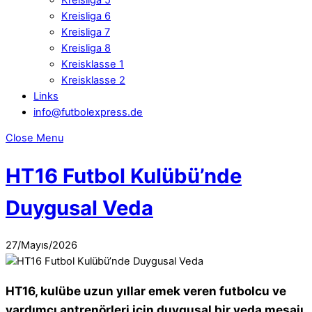
Kreisliga 6
Kreisliga 7
Kreisliga 8
Kreisklasse 1
Kreisklasse 2
Links
info@futbolexpress.de
Close Menu
Facebook
HT16 Futbol Kulübü’nde
WhatsApp
Duygusal Veda
27
/
Mayıs
/
2026
HT16, kulübe uzun yıllar emek veren futbolcu ve
yardımcı antrenörleri için duygusal bir veda mesajı