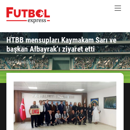
Skip
Me
to
content
HTBB mensupları Kaymakam Sarı ve
başkan Albayrak’ı ziyaret etti
10
/
KASIM
/
2021