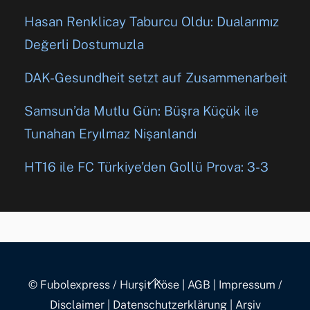
Hasan Renklicay Taburcu Oldu: Dualarımız
Değerli Dostumuzla
DAK-Gesundheit setzt auf Zusammenarbeit
Samsun’da Mutlu Gün: Büşra Küçük ile
Tunahan Eryılmaz Nişanlandı
HT16 ile FC Türkiye’den Gollü Prova: 3-3
Back
© Fubolexpress / Hurşit Köse
|
AGB
|
Impressum /
To
Disclaimer
|
Datenschutzerklärung
|
Arşiv