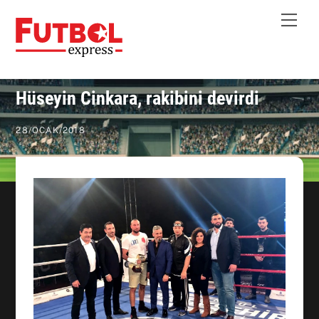
Skip
Me
to
content
Hüseyin Cinkara, rakibini devirdi
28
/
OCAK
/
2018