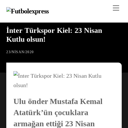
Skip
Me
to
content
İnter Türkspor Kiel: 23 Nisan
Kutlu olsun!
23
/
NISAN
/
2020
Ulu önder Mustafa Kemal
Atatürk’ün çocuklara
armağan ettiği 23 Nisan