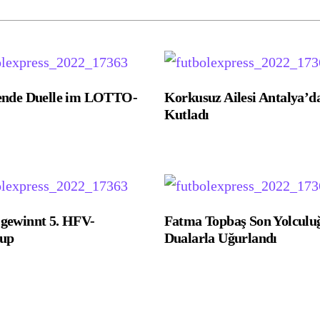
ende Duelle im LOTTO-
Korkusuz Ailesi Antalya’d
Kutladı
ewinnt 5. HFV-
Fatma Topbaş Son Yolculu
cup
Dualarla Uğurlandı