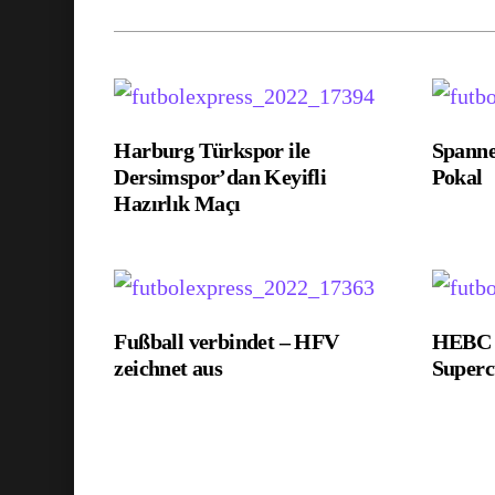
Harburg Türkspor ile
Spann
Dersimspor’dan Keyifli
Pokal
Hazırlık Maçı
Fußball verbindet – HFV
HEBC g
zeichnet aus
Super