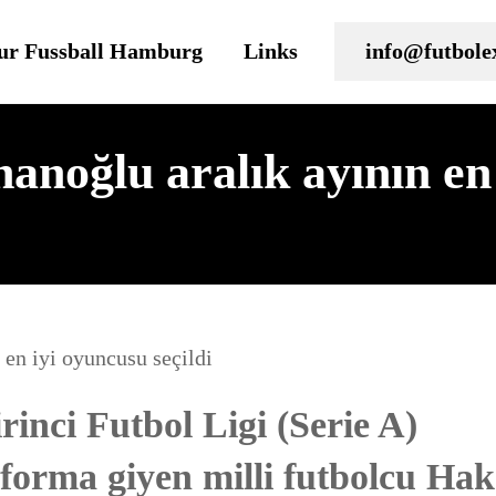
ur Fussball Hamburg
Links
info@futbole
noğlu aralık ayının en 
inci Futbol Ligi (Serie A)
 forma giyen milli futbolcu Ha