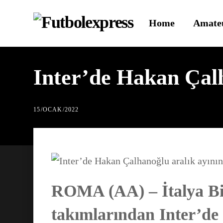
Skip
Home
Amate
to
content
Inter’de Hakan Çalha
15
/
OCAK
/
2022
ROMA (AA) – İtalya Bir
takımlarından Inter’de