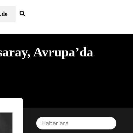
Search
.de
asaray, Avrupa’da