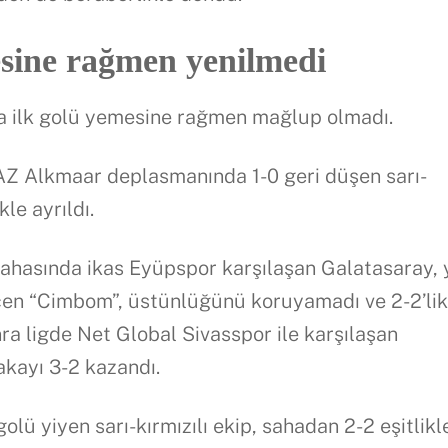
sine rağmen yenilmedi
ta ilk golü yemesine rağmen mağlup olmadı.
 AZ Alkmaar deplasmanında 1-0 geri düşen sarı-
kle ayrıldı.
sahasında ikas Eyüpspor karşılaşan Galatasaray, 
çen “Cimbom”, üstünlüğünü koruyamadı ve 2-2’li
ra ligde Net Global Sivasspor ile karşılaşan
kayı 3-2 kazandı.
olü yiyen sarı-kırmızılı ekip, sahadan 2-2 eşitlikl