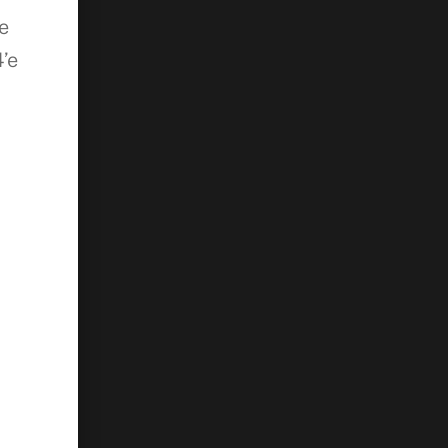
ve
’e