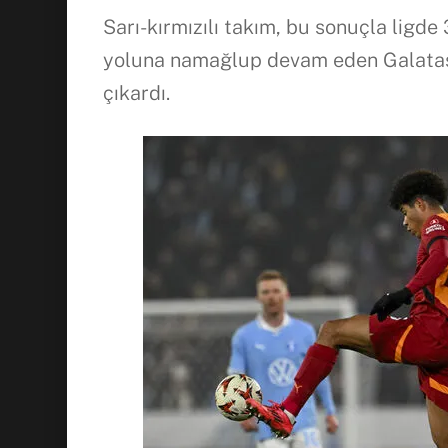
Sarı-kırmızılı takım, bu sonuçla ligde 
yoluna namağlup devam eden Galatasar
çıkardı.