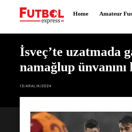
Skip
Home
Amateur Fu
to
content
İsveç’te uzatmada g
namağlup ünvanını
13
/
ARALIK
/
2024