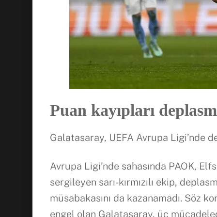
Puan kayıpları deplas
Galatasaray, UEFA Avrupa Ligi’nde d
Avrupa Ligi’nde sahasında PAOK, Elfs
sergileyen sarı-kırmızılı ekip, depl
müsabakasını da kazanamadı. Söz kon
engel olan Galatasaray, üç mücadele