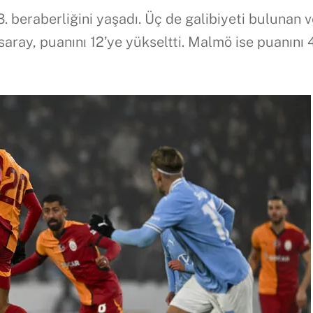
3. beraberliğini yaşadı. Üç de galibiyeti bulunan 
ay, puanını 12’ye yükseltti. Malmö ise puanını 4