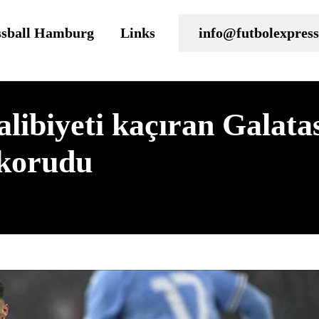
ssball Hamburg
Links
info@futbolexpress
alibiyeti kaçıran Galat
 korudu