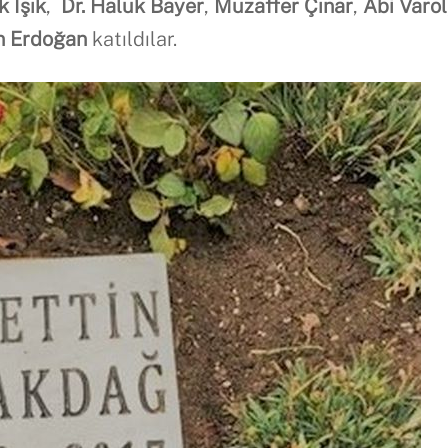
k Işık
,
Dr. Haluk Bayer
,
Muzaffer
Ç
ı
nar
,
Abi Varol
n Erdo
ğ
an
katıldılar.