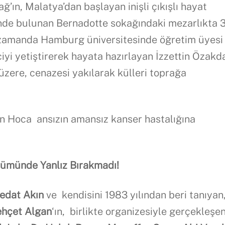
’ın, Malatya’dan başlayan inişli çıkışlı hayat
de bulunan Bernadotte sokağındaki mezarlıkta 3
 zamanda Hamburg üniversitesinde öğretim üyesi
yi yetiştirerek hayata hazırlayan İzzettin Özakd
i üzere, cenazesi yakılarak külleri toprağa
in Hoca ansızın amansız kanser hastalığına
nümünde
Yanlız Bırakmadı
!
edat Ak
ı
n
ve kendisini 1983 yılından beri tanıyan
ehçet Algan
‘ın, birlikte organizesiyle gerçekleşe