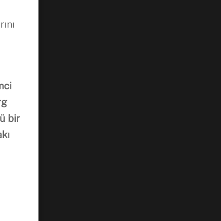
rını
mci
rg
ü bir
akı