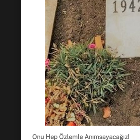
Onu Hep Özlemle Anımsayacağı
z!