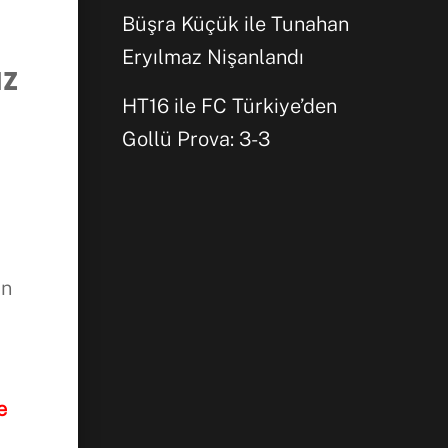
Büşra Küçük ile Tunahan
Eryılmaz Nişanlandı
ız
HT16 ile FC Türkiye’den
Gollü Prova: 3-3
Facebook
WhatsApp
in
e