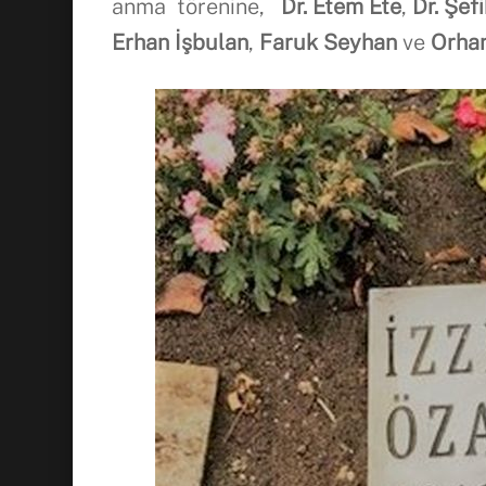
anma törenine,
Dr. Etem Ete
,
Dr. Şefi
Erhan
İş
bulan
,
Faruk Seyhan
ve
Orha