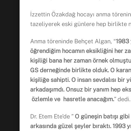
İzzettin Özakdağ hocayı anma töreninde
tazeliyerek eski günlere hep birlikte n
Anma töreninde Behçet Algan, “
1983 
ö
ğ
rendi
ğ
im hocamın eksikliğini
her z
kişiliği bana her
zaman örnek olmuştu
GS derneğinde birlikte olduk. O karanl
kişiliğe sahipti. O insan sevdalısı bi
arkadaşımdı. Onsuz bir yanım hep eks
özlemle ve hasretle anacağım.
” dedi.
Dr. Etem Ete’de ”
O güneşin batışı gibi
arkasında güzel şeyler bıraktı. 1993