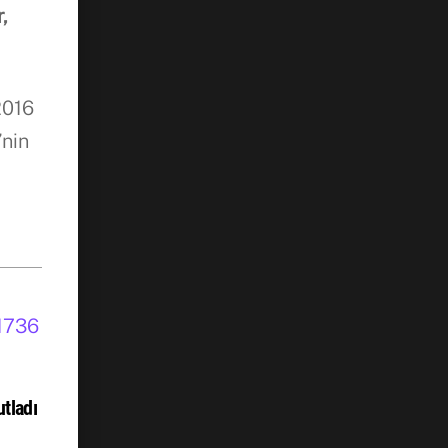
,
2016
’nin
tladı