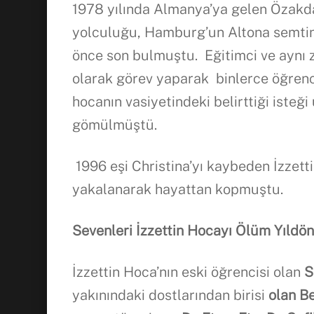
1978 yılında Almanya’ya gelen Özakdağ
yolculuğu, Hamburg’un Altona semtin
önce son bulmuştu. Eğitimci ve aynı
olarak görev yaparak binlerce öğrenci
hocanın vasiyetindeki belirttiği isteğ
gömülmüştü.
1996 eşi Christina’yı kaybeden İzzett
yakalanarak hayattan kopmuştu.
Sevenleri İzzettin Hocayı
Ölüm Y
ı
ldö
İzzettin Hoca’nın eski öğrencisi olan
S
yakınındaki dostlarından birisi
olan B