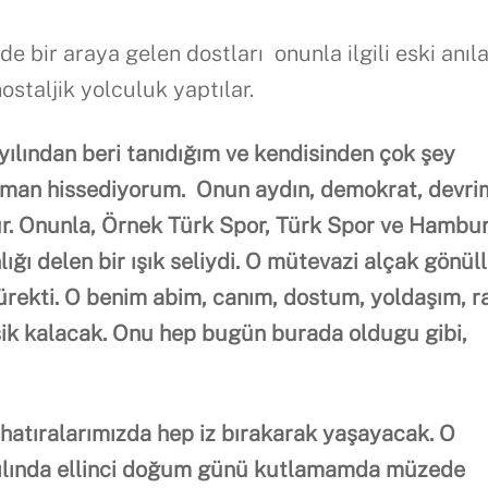
 bir araya gelen dostları onunla ilgili eski anıla
ostaljik yolculuk yaptılar.
yılından beri tanıdığım ve kendisinden çok şey
aman
hisse
diyorum.
Onun aydın, demokrat, devri
r. Onunla, Örnek Türk Spor, Türk Spor ve Hambu
ığı delen bir ışık seliydi. O mütevazi alçak gönüll
r yürekti. O benim abim, canım, dostum, yoldaşım, r
ik kalacak. Onu hep
bugün burada oldugu gibi,
 hatıralarımızda hep iz bırakarak yaşayacak. O
 yılında ellinci doğum günü kutlamamda müzede