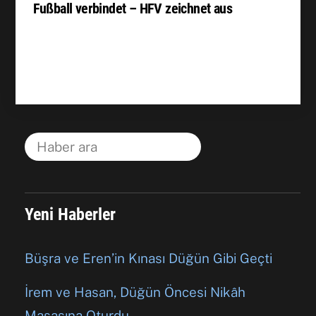
Fußball verbindet – HFV zeichnet aus
Yeni Haberler
Büşra ve Eren’in Kınası Düğün Gibi Geçti
İrem ve Hasan, Düğün Öncesi Nikâh
Masasına Oturdu