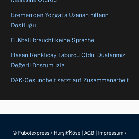
Bremen’den Yozgat’a Uzanan Yılların
Dostluğu
Fußball braucht keine Sprache
Hasan Renklicay Taburcu Oldu: Dualarımız
Değerli Dostumuzla
DAK-Gesundheit setzt auf Zusammenarbeit
Back
© Fubolexpress / Hurşit Köse
|
AGB
|
Impressum /