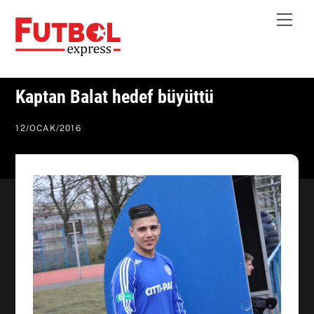
Skip
Me
to
content
Kaptan Balat hedef büyüttü
12
/
OCAK
/
2016