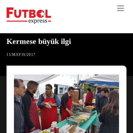
Skip
Me
to
content
Kermese büyük ilgi
11
/
MAYIS
/
2017