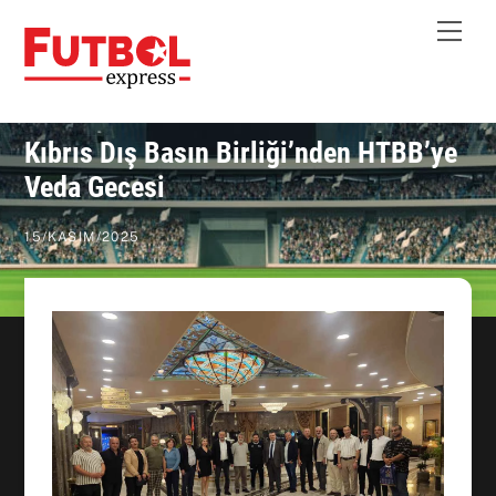
Skip
Me
to
content
Kıbrıs Dış Basın Birliği’nden HTBB’ye
Veda Gecesi
15
/
KASIM
/
2025