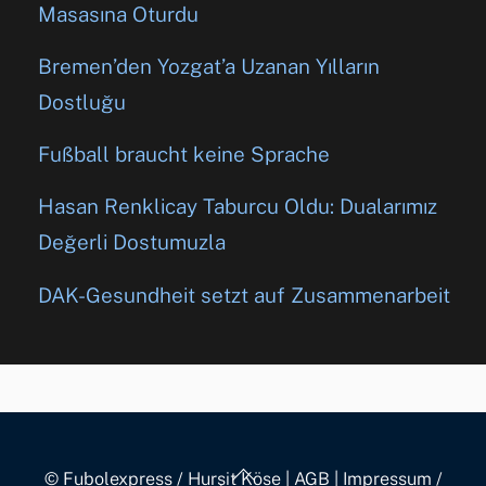
Masasına Oturdu
Bremen’den Yozgat’a Uzanan Yılların
Dostluğu
Fußball braucht keine Sprache
Hasan Renklicay Taburcu Oldu: Dualarımız
Değerli Dostumuzla
DAK-Gesundheit setzt auf Zusammenarbeit
Back
© Fubolexpress / Hurşit Köse
|
AGB
|
Impressum /