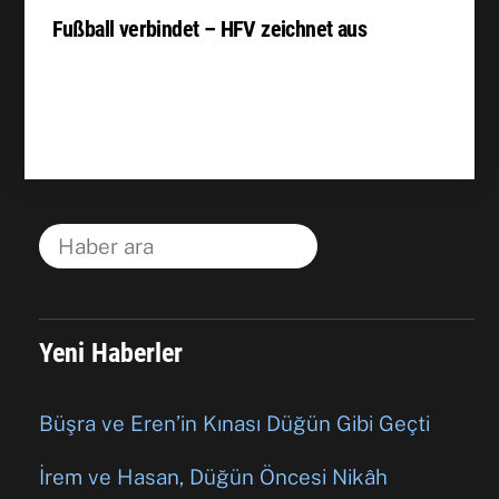
Fußball verbindet – HFV zeichnet aus
Yeni Haberler
Büşra ve Eren’in Kınası Düğün Gibi Geçti
İrem ve Hasan, Düğün Öncesi Nikâh