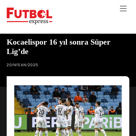
Skip
Me
to
content
Kocaelispor 16 yıl sonra Süper
Lig’de
20
/
NISAN
/
2025