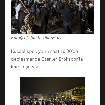
Fotoğraf: Şahin Oktay/AA
Kocaelispor, yarın saat 16.00’da
deplasmanda Esenler Erokspor’la
karşılaşacak.