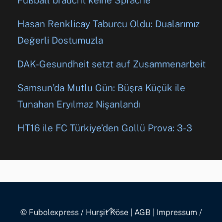
Hasan Renklicay Taburcu Oldu: Dualarımız
Değerli Dostumuzla
DAK-Gesundheit setzt auf Zusammenarbeit
Samsun’da Mutlu Gün: Büşra Küçük ile
Tunahan Eryılmaz Nişanlandı
HT16 ile FC Türkiye’den Gollü Prova: 3-3
Back
© Fubolexpress / Hurşit Köse
|
AGB
|
Impressum /