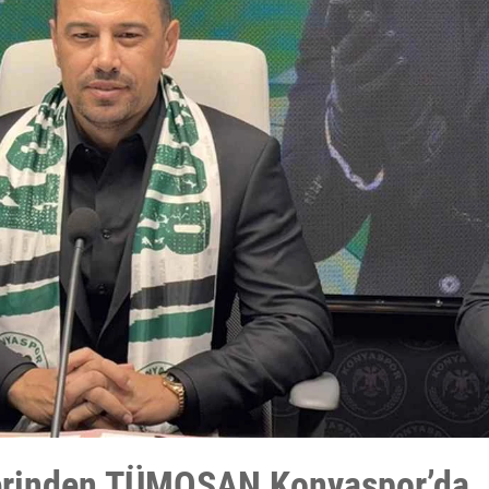
lerinden TÜMOSAN Konyaspor’da