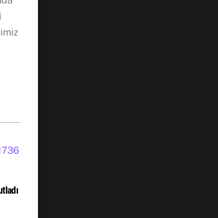
i
ğimiz
tladı