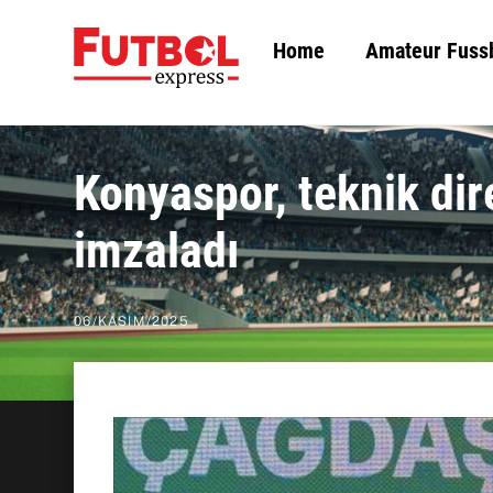
Skip
Home
Amateur Fuss
to
content
Konyaspor, teknik dir
imzaladı
06
/
KASIM
/
2025