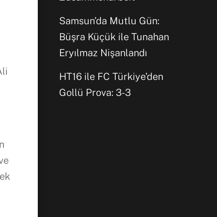
Samsun’da Mutlu Gün:
WhatsApp
Büşra Küçük ile Tunahan
Eryılmaz Nişanlandı
li
HT16 ile FC Türkiye’den
Gollü Prova: 3-3
an
 ve
çek