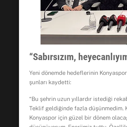
“Sabırsızım, heyecanlıyı
Yeni dönemde hedeflerinin Konyaspor
şunları kaydetti:
“Bu şehrin uzun yıllardır istediği reka
Teklif geldiğinde fazla düşünmedim. 
Konyaspor için güzel bir dönem olacağ
düşünüyorum. Enerjimiz tuttu. Özellik