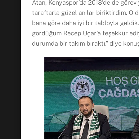
Atan, Konyaspor’da 2018’de de görev 
taraftarla güzel anılar biriktirdim. O
bana göre daha iyi bir tabloyla geldi
gördüğüm Recep Uçar’a teşekkür ediyo
durumda bir takım bıraktı.” diye konu