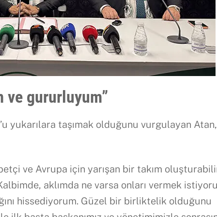
m ve gururluyum”
’u yukarılara taşımak olduğunu vurgulayan Atan
betçi ve Avrupa için yarışan bir takım oluşturabilir
Kalbimde, aklımda ne varsa onları vermek istiyor
ını hissediyorum. Güzel bir birliktelik olduğunu
le ilk başta başkanımız ve yönetimimizle sonrası