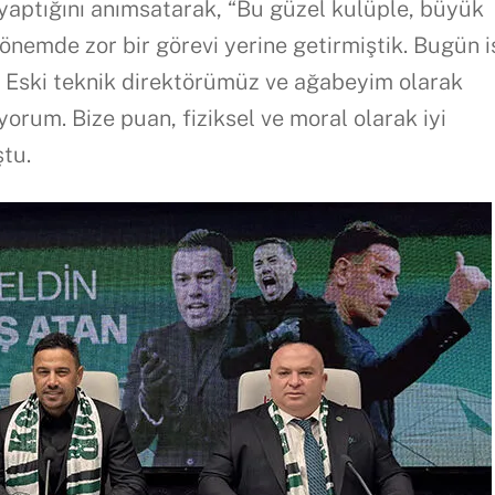
yaptığını anımsatarak, “Bu güzel kulüple, büyük
 dönemde zor bir görevi yerine getirmiştik. Bugün i
k. Eski teknik direktörümüz ve ağabeyim olarak
rum. Bize puan, fiziksel ve moral olarak iyi
ştu.