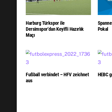
Harburg Türkspor ile
Spanne
Dersimspor’dan Keyifli Hazırlık
Pokal
Maçı
Fußball verbindet – HFV zeichnet
HEBC g
aus