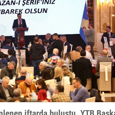
nlenen iftarda buluştu. YTB Başk