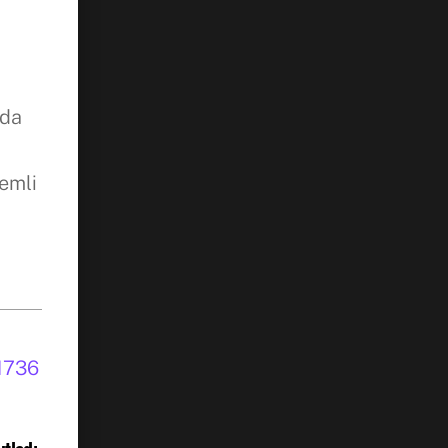
nda
nemli