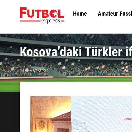
Skip
Home
Amateur Fuss
to
content
Kosova’daki Türkler i
24
/
MART
/
2024