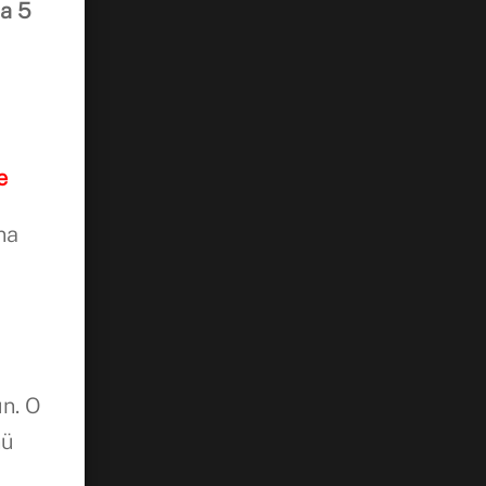
da 5
e
na
ün. O
nü