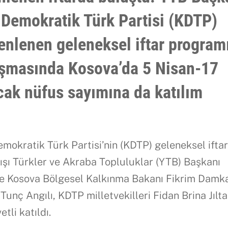
Demokratik Türk Partisi (KDTP)
zenlenen geleneksel iftar program
nuşmasında Kosova’da 5 Nisan-17
cak nüfus sayımına da katılım
mokratik Türk Partisi’nin (KDTP) geleneksel ifta
dışı Türkler ve Akraba Topluluklar (YTB) Başkanı
e Kosova Bölgesel Kalkınma Bakanı Fikrim Damk
Tunç Angılı, KDTP milletvekilleri Fidan Brina Jılta
tli katıldı.