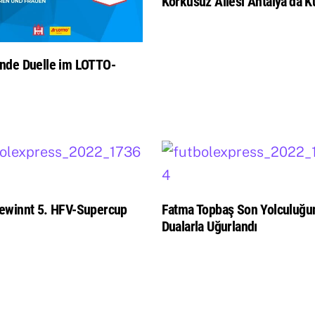
Korkusuz Ailesi Antalya’da Ku
nde Duelle im LOTTO-
ewinnt 5. HFV-Supercup
Fatma Topbaş Son Yolculuğu
Dualarla Uğurlandı