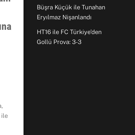
Facebook
Büşra Küçük ile Tunahan
Eryılmaz Nişanlandı
ına
WhatsApp
HT16 ile FC Türkiye’den
Gollü Prova: 3-3
r
a,
 ile