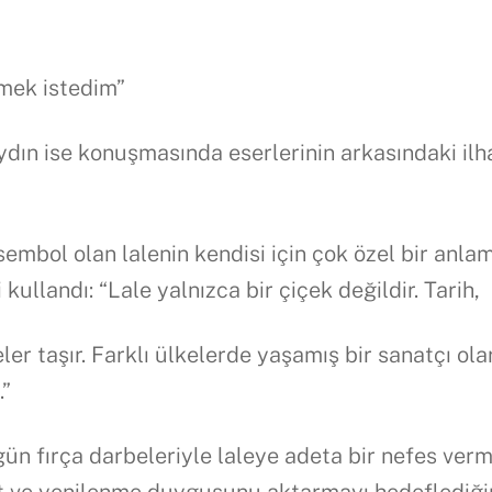
rmek istedim”
ydın ise konuşmasında eserlerinin arkasındaki il
sembol olan lalenin kendisi için çok özel bir anla
i kullandı: “Lale yalnızca bir çiçek değildir. Tarih,
ler taşır. Farklı ülkelerde yaşamış bir sanatçı ola
.”
zgün fırça darbeleriyle laleye adeta bir nefes ver
umut ve yenilenme duygusunu aktarmayı hedeflediği