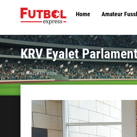
Skip
Home
Amateur Fuss
to
content
KRV Eyalet Parlamento
10
/
HAZIRAN
/
2026