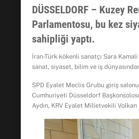
DÜSSELDORF – Kuzey Ren 
Parlamentosu, bu kez siya
sahipliği yaptı.
İran-Türk kökenli sanatçı Sara Kamali Ay
sanat, siyaset, bilim ve iş dünyasından
SPD Eyalet Meclis Grubu giriş salonu
Cumhuriyeti Düsseldorf Başkonsolosu
Aydın, KRV Eyalet Milletvekili Volkan 