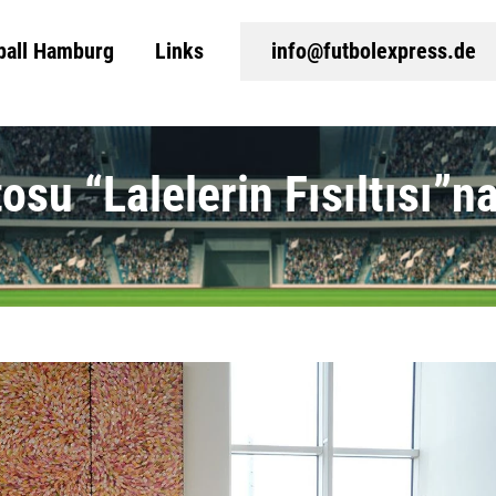
ball Hamburg
Links
info@futbolexpress.de
su “Lalelerin Fısıltısı”na