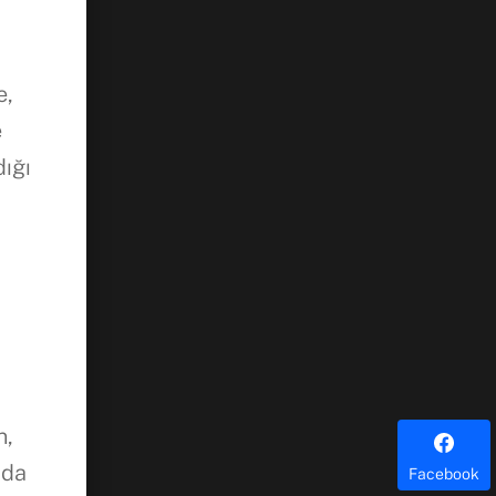
e,
e
dığı
n,
ada
Facebook