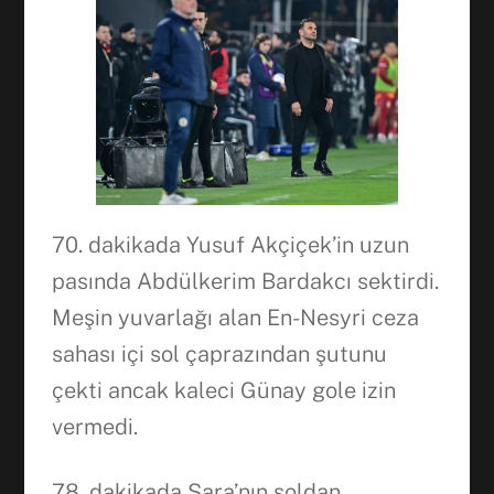
70. dakikada Yusuf Akçiçek’in uzun
pasında Abdülkerim Bardakcı sektirdi.
Meşin yuvarlağı alan En-Nesyri ceza
sahası içi sol çaprazından şutunu
çekti ancak kaleci Günay gole izin
vermedi.
78. dakikada Sara’nın soldan