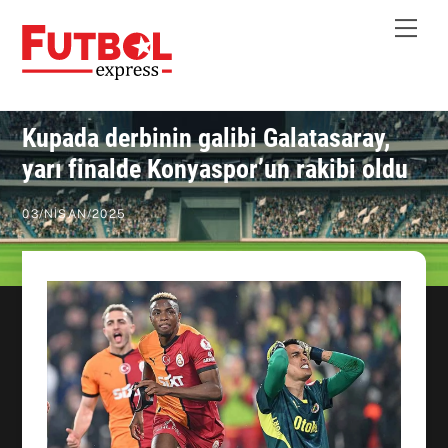
Skip
Me
to
content
Kupada derbinin galibi Galatasaray,
yarı finalde Konyaspor’un rakibi oldu
03
/
NISAN
/
2025