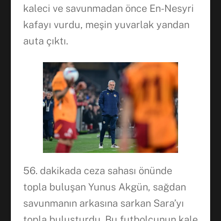
kaleci ve savunmadan önce En-Nesyri
kafayı vurdu, meşin yuvarlak yandan
auta çıktı.
56. dakikada ceza sahası önünde
topla buluşan Yunus Akgün, sağdan
savunmanın arkasına sarkan Sara’yı
topla buluşturdu. Bu futbolcunun kale