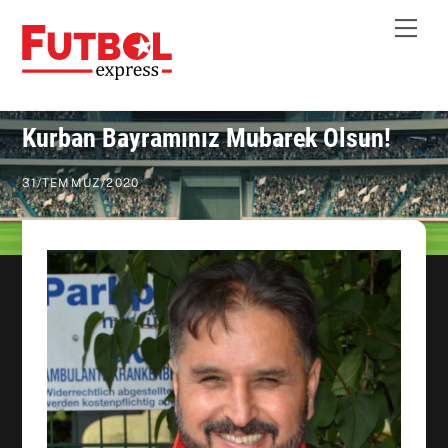
Skip
Me
to
content
Kurban Bayramınız Mubarek Olsun!
31
/
TEMMUZ
/
2020