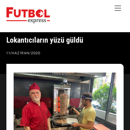
Skip
Me
to
content
Lokantıcıların yüzü güldü
11
/
HAZIRAN
/
2020