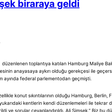
mşek biraraya geldi
e
a düzenlenen toplantıya katılan Hamburg Maliye Bak
sinin anayasaya aykırı olduğu gerekçesi ile geçersiz
m ayında federal parlementodan geçmişti.
ellikle konut sıkıntılarının olduğu Hamburg, Berlin,
r yukarıdaki kentlerin kendi düzenlemeleri ile tekr
erildi ve sorular cevaplandırıldı. Ali Şimşek,” Biz bu