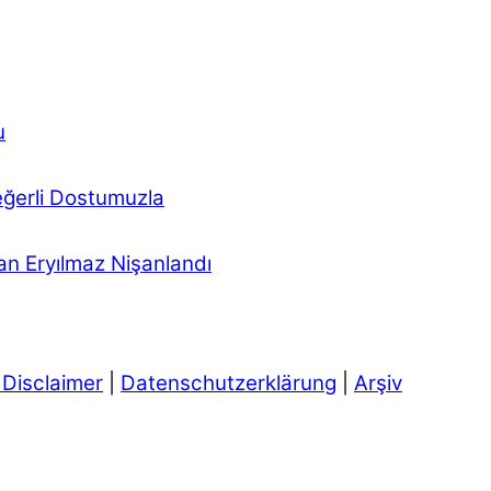
u
eğerli Dostumuzla
n Eryılmaz Nişanlandı
 Disclaimer
|
Datenschutzerklärung
|
Arşiv