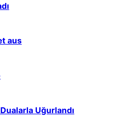
adı
et aus
p
Dualarla Uğurlandı