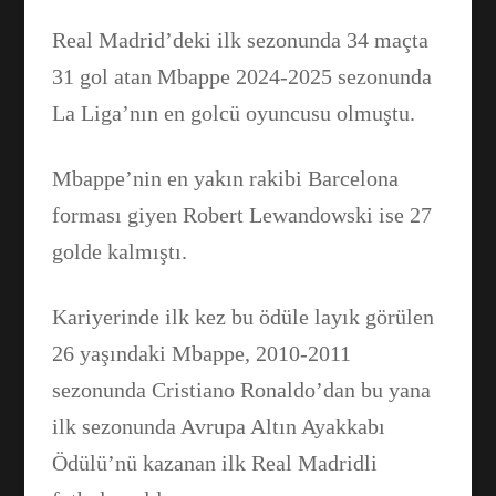
Real Madrid’deki ilk sezonunda 34 maçta
31 gol atan Mbappe 2024-2025 sezonunda
La Liga’nın en golcü oyuncusu olmuştu.
Mbappe’nin en yakın rakibi Barcelona
forması giyen Robert Lewandowski ise 27
golde kalmıştı.
Kariyerinde ilk kez bu ödüle layık görülen
26 yaşındaki Mbappe, 2010-2011
sezonunda Cristiano Ronaldo’dan bu yana
ilk sezonunda Avrupa Altın Ayakkabı
Ödülü’nü kazanan ilk Real Madridli