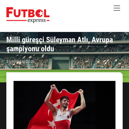
Skip
Me
to
content
Milli güreşçi Süleyman Atlı, Avrupa
şampiyonu oldu
21
/
NISAN
/
2021