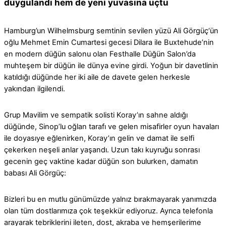
duygulandı hem de yeni yuvasına uçtu
Hamburg’un Wilhelmsburg semtinin sevilen yüzü Ali Görgüç‘ün
oğlu Mehmet Emin Cumartesi gecesi Dilara ile Buxtehude’nin
en modern düğün salonu olan Festhalle Düğün Salon’da
muhteşem bir düğün ile dünya evine girdi. Yoğun bir davetlinin
katıldığı düğünde her iki aile de davete gelen herkesle
yakından ilgilendi.
Grup Mavilim ve sempatik solisti Koray’ın sahne aldığı
düğünde, Sinop’lu oğlan tarafı ve gelen misafirler oyun havaları
ile doyasıye eğlenirken, Koray’ın gelin ve damat ile selfi
çekerken neşeli anlar yaşandı. Uzun takı kuyruğu sonrası
gecenin geç vaktine kadar düğün son bulurken, damatın
babası Ali Görgüç:
Bizleri bu en mutlu günümüzde yalnız bırakmayarak yanımızda
olan tüm dostlarımıza çok teşekkür ediyoruz. Ayrıca telefonla
arayarak tebriklerini ileten, dost, akraba ve hemşerilerime