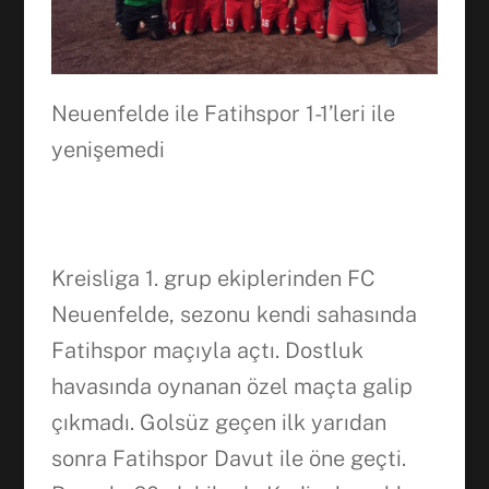
Neuenfelde ile Fatihspor 1-1’leri ile
yenişemedi
Kreisliga 1. grup ekiplerinden FC
Neuenfelde, sezonu kendi
sahasında
Fatihspor
maçıyla
açtı
. Dostluk
havasında
oynanan özel
maçta
galip
çı
kmad
ı
. Golsüz
geçen
ilk
yarıdan
sonra Fatihspor Davut ile öne
geçti
.