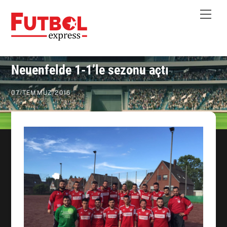
Skip
Me
to
content
Neuenfelde 1-1’le sezonu açtı
07
/
TEMMUZ
/
2016