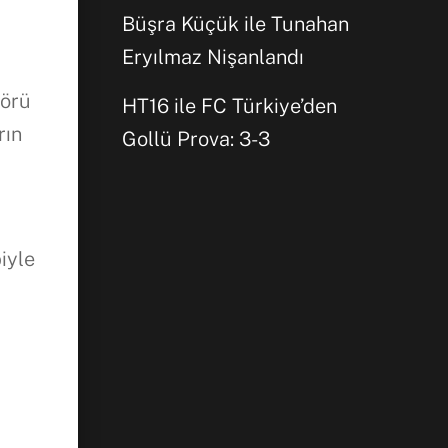
Büşra Küçük ile Tunahan
Eryılmaz Nişanlandı
törü
HT16 ile FC Türkiye’den
rın
Gollü Prova: 3-3
iyle
,