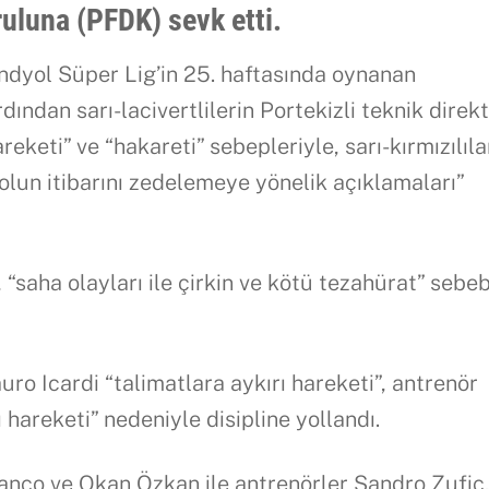
ruluna (PFDK) sevk etti.
ndyol Süper Lig’in 25. haftasında oynanan
ndan sarı-lacivertlilerin Portekizli teknik direk
eketi” ve “hakareti” sebepleriyle, sarı-kırmızılıla
lun itibarını zedelemeye yönelik açıklamaları”
“saha olayları ile çirkin ve kötü tezahürat” sebeb
ro Icardi “talimatlara aykırı hareketi”, antrenör
hareketi” nedeniyle disipline yollandı.
ranco ve Okan Özkan ile antrenörler Sandro Zufic