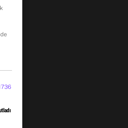
vk
 de
tladı