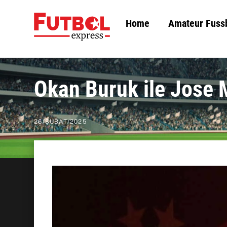
Skip
Home
Amateur Fuss
to
content
Okan Buruk ile Jose 
26
/
ŞUBAT
/
2025