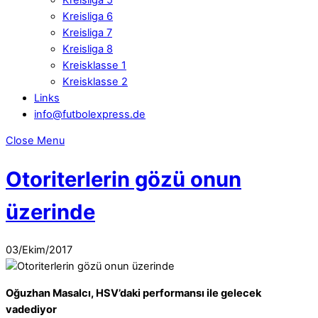
Kreisliga 6
Kreisliga 7
Kreisliga 8
Kreisklasse 1
Kreisklasse 2
Links
Facebook
info@futbolexpress.de
Close Menu
WhatsApp
Otoriterlerin gözü onun
üzerinde
03
/
Ekim
/
2017
Oğuzhan Masalcı, HSV’daki performansı ile gelecek
vadediyor