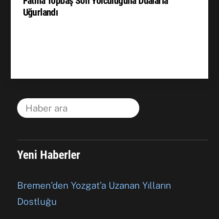
Fatma Topbaş Son Yolculuğuna Dualarla
Uğurlandı
Yeni Haberler
Bremen’den Yozgat’a Uzanan Yılların
Dostluğu