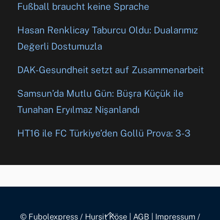
Fußball braucht keine Sprache
Hasan Renklicay Taburcu Oldu: Dualarımız
Değerli Dostumuzla
DAK-Gesundheit setzt auf Zusammenarbeit
Samsun’da Mutlu Gün: Büşra Küçük ile
Tunahan Eryılmaz Nişanlandı
HT16 ile FC Türkiye’den Gollü Prova: 3-3
Back
© Fubolexpress / Hurşit Köse
|
AGB
|
Impressum /