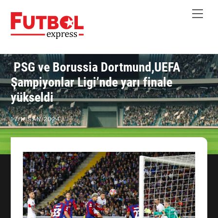
Skip
Me
to
content
PSG ve Borussia Dortmund,UEFA
Şampiyonlar Ligi’nde yarı finale
yükseldi
17
/
NISAN
/
2024