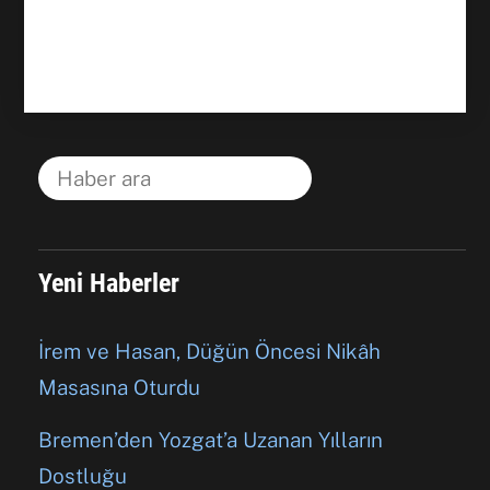
Yeni Haberler
İrem ve Hasan, Düğün Öncesi Nikâh
Masasına Oturdu
Bremen’den Yozgat’a Uzanan Yılların
Dostluğu