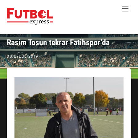
Skip
Me
to
content
Rasim Tosun tekrar Fatihspor’da
08
/
EYLÜL
/
2019