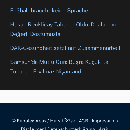
Fußball braucht keine Sprache
Hasan Renklicay Taburcu Oldu: Dualarımız
Değerli Dostumuzla
DAK-Gesundheit setzt auf Zusammenarbeit
Samsun’da Mutlu Gün: Büşra Küçük ile
Tunahan Eryılmaz Nişanlandı
Back
© Fubolexpress / Hurşit Köse
|
AGB
|
Impressum /
To
Disclaimer
|
Datenschutzerklärung
|
Arşiv