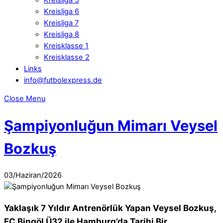
Kreisliga 6
Kreisliga 7
Kreisliga 8
Kreisklasse 1
Kreisklasse 2
Links
info@futbolexpress.de
Close Menu
Şampiyonluğun Mimarı Veysel
Bozkuş
03
/
Haziran
/
2026
Facebook
Yaklaşık 7 Yıldır Antrenörlük Yapan Veysel Bozkuş,
FC Bingöl Ü32 ile Hamburg’da Tarihi Bir