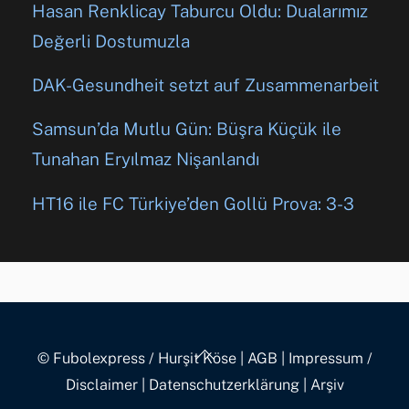
Hasan Renklicay Taburcu Oldu: Dualarımız
Değerli Dostumuzla
DAK-Gesundheit setzt auf Zusammenarbeit
Samsun’da Mutlu Gün: Büşra Küçük ile
Tunahan Eryılmaz Nişanlandı
HT16 ile FC Türkiye’den Gollü Prova: 3-3
Back
© Fubolexpress / Hurşit Köse
|
AGB
|
Impressum /
To
Disclaimer
|
Datenschutzerklärung
|
Arşiv