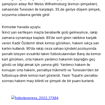
şampiyon adayı Rot Weiss Wilhelmsburg (kırmızı-şimşekler),
sahasında Tunesien ile karşılaştı. 35.de geriye düşem şimşek,
soyunma odasına geride girdi
Kırmızılar havada uçuştu
İkinci yarı sertleşen maçta beraberlik golü gelmeyince, rakip
zamana oynamaya başladı. 85’de sert giren rakibine karşılık
veren Kadir Özdemir direk kırmızı görürken, hakem sıkça sarı
kartını kullandı. 90’da rakip ceza sahası içindeki pozisyonda
penaltı isteyen evsahibi takım futbolcularından Barış da kırmızı
kart görürken, orta hakem yardımcı hakemin bayrağını geç
gördü ve bilgi almak için yanına gitti. Yardımcı hakem ile
konuşan orta hakem, penaltıya hükmetti ve Tunesien’den bir
futbolcuya direk kırmızı kart gösterdi. Yasin Topal’ın penaltısı
sonrası hakem maçı bitirdi ve şimşek de bir puanı kurtardı.