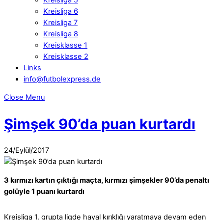
Kreisliga 6
Kreisliga 7
Kreisliga 8
Kreisklasse 1
Kreisklasse 2
Links
info@futbolexpress.de
Facebook
Close Menu
Şimşek 90’da puan kurtardı
WhatsApp
24
/
Eylül
/
2017
3 kırmızı kartın çıktığı maçta, kırmızı şimşekler 90’da penaltı
golüyle 1 puanı kurtardı
Kreisliga 1. grupta ligde hayal kırıklığı yaratmaya devam eden