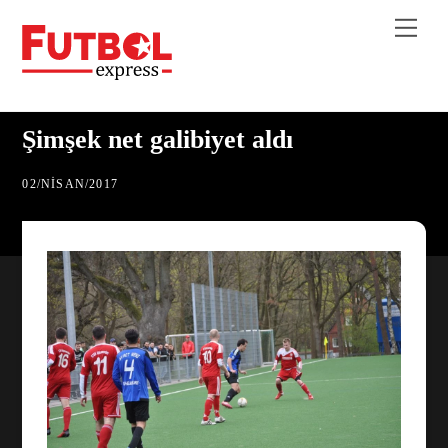
Skip
Me
to
content
Şimşek net galibiyet aldı
02
/
NISAN
/
2017