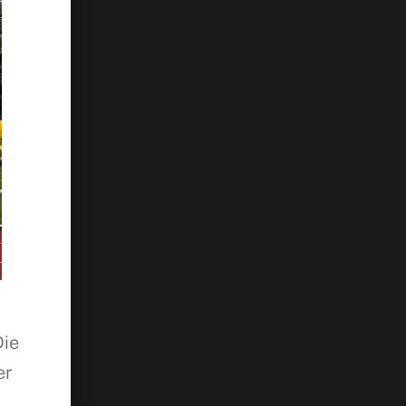
Die
er