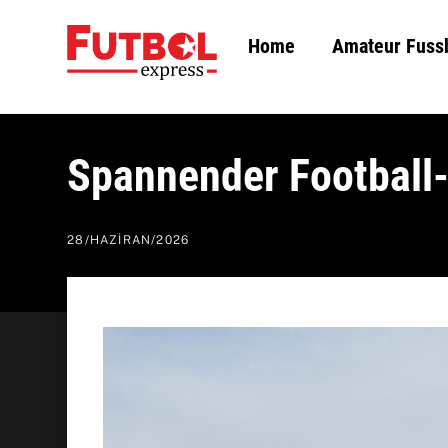
Skip
Home
Amateur Fuss
to
content
Spannender Football
28
/
HAZIRAN
/
2026