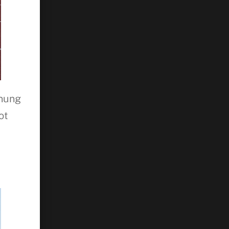
nung
ot