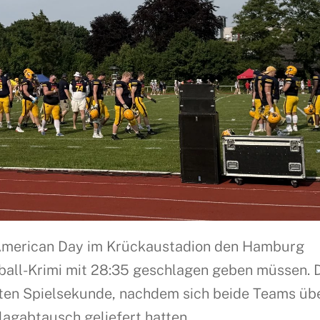
 American Day im Krückaustadion den Hamburg
all-Krimi mit 28:35 geschlagen geben müssen. 
etzten Spielsekunde, nachdem sich beide Teams üb
lagabtausch geliefert hatten.