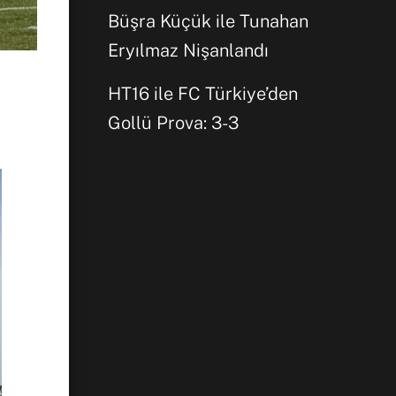
Büşra Küçük ile Tunahan
Eryılmaz Nişanlandı
HT16 ile FC Türkiye’den
Gollü Prova: 3-3
Facebook
WhatsApp