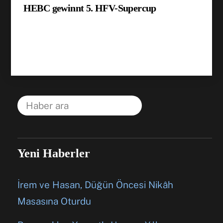
HEBC gewinnt 5. HFV-Supercup
Yeni Haberler
İrem ve Hasan, Düğün Öncesi Nikâh
Masasına Oturdu