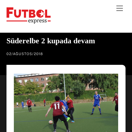
Skip
Me
to
content
Süderelbe 2 kupada devam
02
/
AĞUSTOS
/
2018