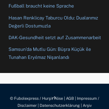
Fußball braucht keine Sprache
Hasan Renklicay Taburcu Oldu: Dualarımız
Değerli Dostumuzla
DAK-Gesundheit setzt auf Zusammenarbeit
Samsun’da Mutlu Gün: Büşra Küçük ile
Tunahan Eryılmaz Nişanlandı
Back
© Fubolexpress / Hurşit Köse
|
AGB
|
Impressum /
To
Disclaimer
|
Datenschutzerklärung
|
Arşiv