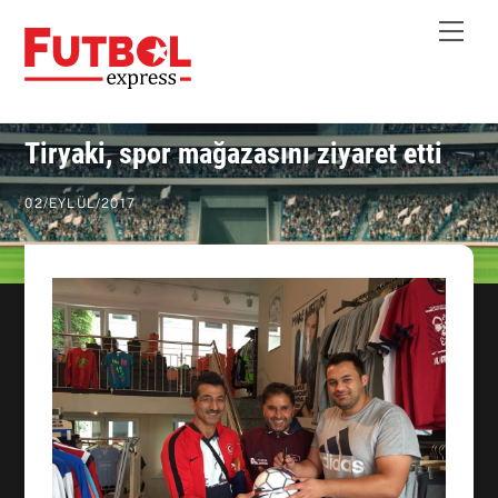
Skip
Me
to
content
Tiryaki, spor mağazasını ziyaret etti
02
/
EYLÜL
/
2017