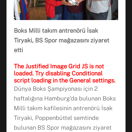
Boks Milli takım antrenörü İsak
Tiryaki, BS Spor mağazasını ziyaret
etti
The Justified Image Grid JS is not
loaded. Try disabling Conditional
script loading in the General settings.
Dünya Boks Şampiyonası için 2
haftalığına Hamburg’da bulunan Boks
Milli takım kafilesinin antrenörü İsak
Facebook
Tiryaki, Poppenbüttel semtinde
bulunan BS Spor mağazasını ziyaret