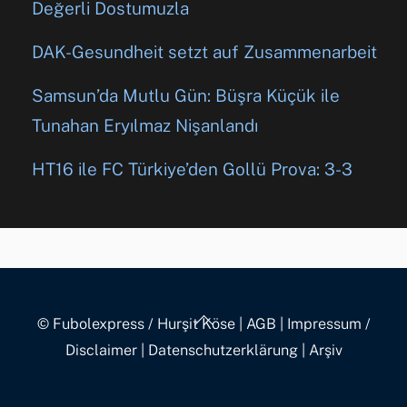
Değerli Dostumuzla
DAK-Gesundheit setzt auf Zusammenarbeit
Samsun’da Mutlu Gün: Büşra Küçük ile
Tunahan Eryılmaz Nişanlandı
HT16 ile FC Türkiye’den Gollü Prova: 3-3
Back
© Fubolexpress / Hurşit Köse
|
AGB
|
Impressum /
To
Disclaimer
|
Datenschutzerklärung
|
Arşiv
Top