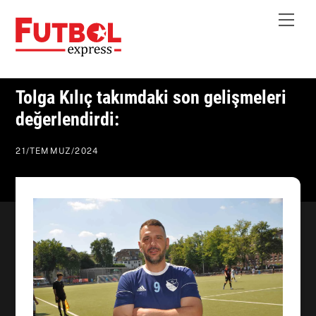
Skip
Me
to
content
Tolga Kılıç takımdaki son gelişmeleri
değerlendirdi:
21
/
TEMMUZ
/
2024