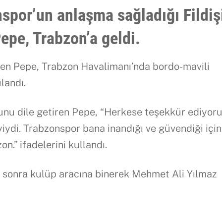
por’un anlaşma sağladığı Fildiş
Pepe, Trabzon’a geldi.
ilen Pepe, Trabzon Havalimanı’nda bordo-mavili
landı.
unu dile getiren Pepe, “Herkese teşekkür ediyor
yiydi. Trabzonspor bana inandığı ve güvendiği için
n.” ifadelerini kullandı.
a sonra kulüp aracına binerek Mehmet Ali Yılmaz