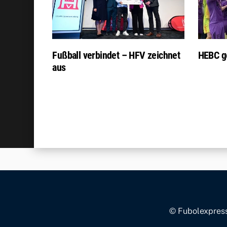
Fußball verbindet – HFV zeichnet
HEBC g
aus
© Fubolexpress