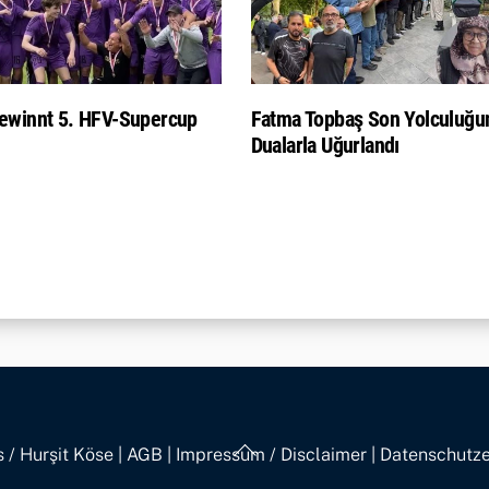
ewinnt 5. HFV-Supercup
Fatma Topbaş Son Yolculuğu
Dualarla Uğurlandı
Back
 / Hurşit Köse
|
AGB
|
Impressum / Disclaimer
|
Datenschutze
To