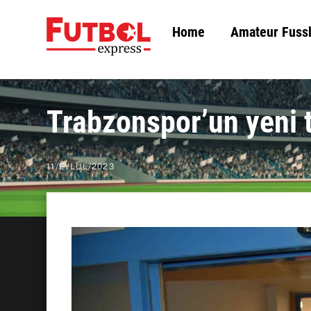
Skip
Home
Amateur Fuss
to
content
Trabzonspor’un yeni t
11
/
EYLÜL
/
2023