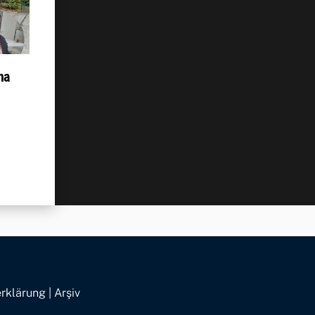
na
rklärung
|
Arşiv