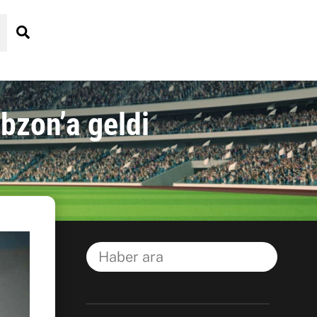
Search
bzon’a geldi