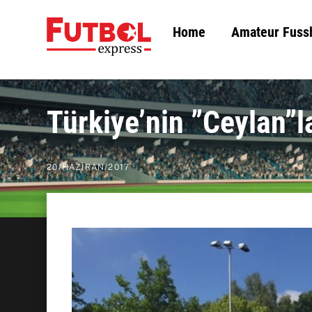
Skip
Home
Amateur Fuss
to
content
Türkiye’nin ”Ceylan”l
20
/
HAZIRAN
/
2017