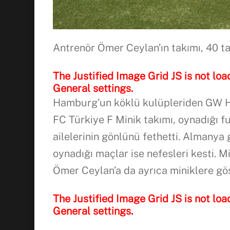
Antrenör Ömer Ceylan’ın takımı, 40 t
The Justified Image Grid JS is not loa
General settings.
Hamburg’un köklü kulüpleriden GW Ha
FC Türkiye F Minik takımı, oynadığı fu
ailelerinin gönlünü fethetti. Almanya
oynadığı maçlar ise nefesleri kesti. Min
Ömer Ceylan’a da ayrıca miniklere göst
The Justified Image Grid JS is not loa
General settings.