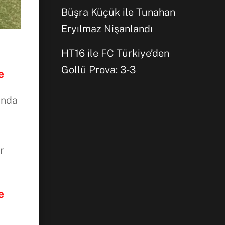
Büşra Küçük ile Tunahan
Eryılmaz Nişanlandı
HT16 ile FC Türkiye’den
Gollü Prova: 3-3
e
ında
r
e