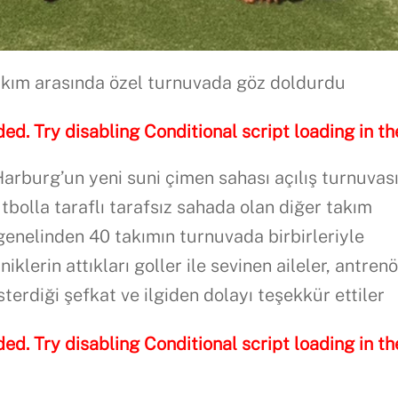
akım arasında özel turnuvada göz doldurdu
ded. Try disabling Conditional script loading in th
rburg’un yeni suni çimen sahası açılış turnuvas
tbolla taraflı tarafsız sahada olan diğer takım
 genelinden 40 takımın turnuvada birbirleriyle
iklerin attıkları goller ile sevinen aileler, antrenö
erdiği şefkat ve ilgiden dolayı teşekkür ettiler
ded. Try disabling Conditional script loading in th